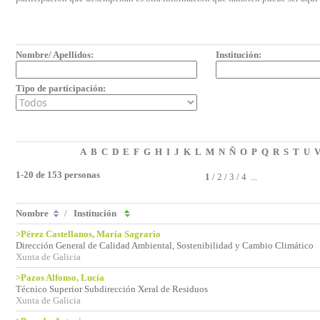
Nombre/ Apellidos:
Institución:
Tipo de participación:
A
B
C
D
E
F
G
H
I
J
K
L
M
N
Ñ
O
P
Q
R
S
T
U
1-20 de 153 personas
1
/
2
/
3
/
4
...
Nombre
/
Institución
>Pérez Castellanos, María Sagrario
Dirección General de Calidad Ambiental, Sostenibilidad y Cambio Climático
Xunta de Galicia
>Pazos Alfonso, Lucía
Técnico Superior Subdirección Xeral de Residuos
Xunta de Galicia