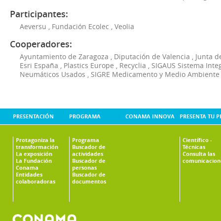
Participantes:
Aeversu
,
Fundación Ecolec
,
Veolia
Cooperadores:
Ayuntamiento de Zaragoza
,
Diputación de Valencia
,
Junta d
Esri España
,
Plastics Europe
,
Recyclia
,
SIGAUS Sistema Inte
Neumáticos Usados
,
SIGRE Medicamento y Medio Ambiente
PRESENTACIÓN
PROGRAMA
CONAMA INNOVA
PRESENTA TU 
Protagoniza la
Programa
Científico -
transformación
Buscador de
Técnicas
La exposición
actividades
Consulta las
La Fundación
Buscador de
comunicacion
Conama
personas
Entidades
Buscador de
colaboradoras
documentos