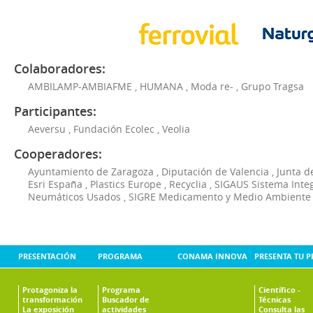
Colaboradores:
AMBILAMP-AMBIAFME
,
HUMANA
,
Moda re-
,
Grupo Tragsa
Participantes:
Aeversu
,
Fundación Ecolec
,
Veolia
Cooperadores:
Ayuntamiento de Zaragoza
,
Diputación de Valencia
,
Junta d
Esri España
,
Plastics Europe
,
Recyclia
,
SIGAUS Sistema Inte
Neumáticos Usados
,
SIGRE Medicamento y Medio Ambiente
PRESENTACIÓN
PROGRAMA
CONAMA INNOVA
PRESENTA TU 
Protagoniza la
Programa
Científico -
transformación
Buscador de
Técnicas
La exposición
actividades
Consulta las