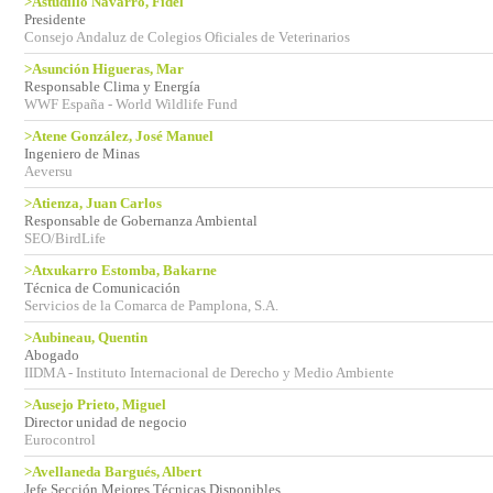
>Astudillo Navarro, Fidel
Presidente
Consejo Andaluz de Colegios Oficiales de Veterinarios
>Asunción Higueras, Mar
Responsable Clima y Energía
WWF España - World Wildlife Fund
>Atene González, José Manuel
Ingeniero de Minas
Aeversu
>Atienza, Juan Carlos
Responsable de Gobernanza Ambiental
SEO/BirdLife
>Atxukarro Estomba, Bakarne
Técnica de Comunicación
Servicios de la Comarca de Pamplona, S.A.
>Aubineau, Quentin
Abogado
IIDMA - Instituto Internacional de Derecho y Medio Ambiente
>Ausejo Prieto, Miguel
Director unidad de negocio
Eurocontrol
>Avellaneda Bargués, Albert
Jefe Sección Mejores Técnicas Disponibles