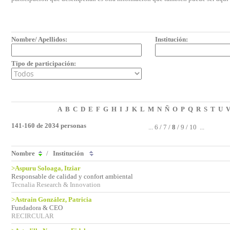
Nombre/ Apellidos:
Institución:
Tipo de participación:
A
B
C
D
E
F
G
H
I
J
K
L
M
N
Ñ
O
P
Q
R
S
T
U
141-160 de 2034 personas
...
6
/
7
/
8
/
9
/
10
...
Nombre
/
Institución
>Aspuru Soloaga, Itziar
Responsable de calidad y confort ambiental
Tecnalia Research & Innovation
>Astrain González, Patricia
Fundadora & CEO
RECIRCULAR