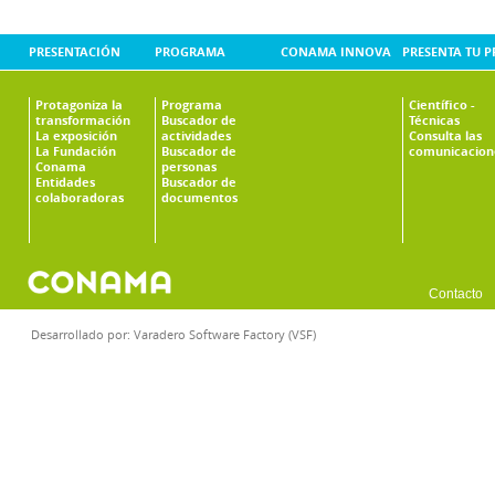
PRESENTACIÓN
PROGRAMA
CONAMA INNOVA
PRESENTA TU 
Protagoniza la
Programa
Científico -
transformación
Buscador de
Técnicas
La exposición
actividades
Consulta las
La Fundación
Buscador de
comunicacion
Conama
personas
Entidades
Buscador de
colaboradoras
documentos
Contacto
Desarrollado por:
Varadero Software Factory (VSF)