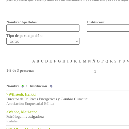
Nombre/ Apellidos:
Institución:
Tipo de participación:
A
B
C
D
E
F
G
H
I
J
K
L
M
N
Ñ
O
P
Q
R
S
T
U
1-3 de 3 personas
1
Nombre
/
Institución
>Willstedt, Heikki
Director de Políticas Energéticas y Cambio Climátic
Asociación Empresarial Eólica
>Wehbe, Marianne
Psicóloga investigadora
Icatalist