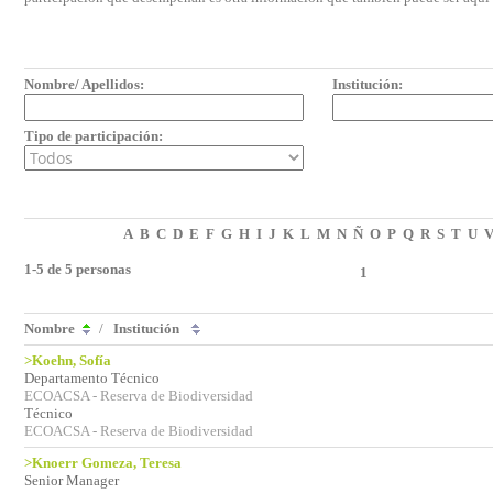
Nombre/ Apellidos:
Institución:
Tipo de participación:
A
B
C
D
E
F
G
H
I
J
K
L
M
N
Ñ
O
P
Q
R
S
T
U
1-5 de 5 personas
1
Nombre
/
Institución
>Koehn, Sofía
Departamento Técnico
ECOACSA - Reserva de Biodiversidad
Técnico
ECOACSA - Reserva de Biodiversidad
>Knoerr Gomeza, Teresa
Senior Manager