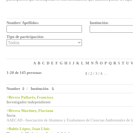
Nombre/ Apellidos:
Institución:
Tipo de participación:
A
B
C
D
E
F
G
H
I
J
K
L
M
N
Ñ
O
P
Q
R
S
T
U
1-20 de 145 personas
1
/
2
/
3
/
4
...
Nombre
/
Institución
>Rivero Pallarés, Francisco
Investigador independiente
>Rivera Martínez, Flaviana
Socia
AAECAD - Asociación de Alumnos y Exalumnos de Ciencias Ambientales de 
>Rubio López, Joan Lluís