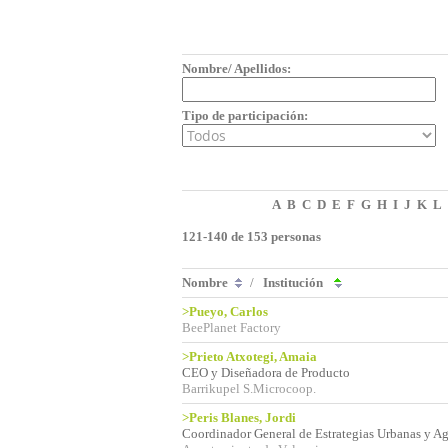
Nombre/ Apellidos:
Tipo de participación:
A
B
C
D
E
F
G
H
I
J
K
L
121-140 de 153 personas
Nombre
/
Institución
>Pueyo, Carlos
BeePlanet Factory
>Prieto Atxotegi, Amaia
CEO y Diseñadora de Producto
Barrikupel S.Microcoop.
>Peris Blanes, Jordi
Coordinador General de Estrategias Urbanas y A