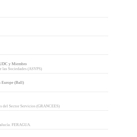
la UDC y Miembro
de las Sociedades (ASYPS)
n Europe (Ball)
s del Sector Servicios (GRANCEES)
dalucía. FERAGUA.