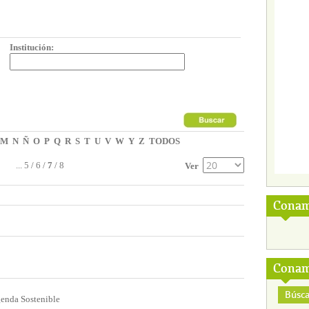
Institución:
M
N
Ñ
O
P
Q
R
S
T
U
V
W
Y
Z
TODOS
...
5
/
6
/
7
/
8
Ver
Conam
Conam
Búsca
genda Sostenible