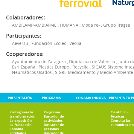
Colaboradores:
AMBILAMP-AMBIAFME
,
HUMANA
,
Moda re-
,
Grupo Tragsa
Participantes:
Aeversu
,
Fundación Ecolec
,
Veolia
Cooperadores:
Ayuntamiento de Zaragoza
,
Diputación de Valencia
,
Junta d
Esri España
,
Plastics Europe
,
Recyclia
,
SIGAUS Sistema Inte
Neumáticos Usados
,
SIGRE Medicamento y Medio Ambiente
PRESENTACIÓN
PROGRAMA
CONAMA INNOVA
PRESENTA TU 
Protagoniza la
Programa
Científico -
transformación
Buscador de
Técnicas
La exposición
actividades
Consulta las
La Fundación
Buscador de
comunicacion
Conama
personas
Entidades
Buscador de