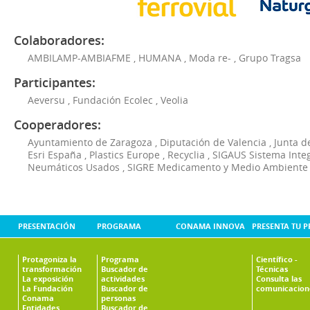
Colaboradores:
AMBILAMP-AMBIAFME
,
HUMANA
,
Moda re-
,
Grupo Tragsa
Participantes:
Aeversu
,
Fundación Ecolec
,
Veolia
Cooperadores:
Ayuntamiento de Zaragoza
,
Diputación de Valencia
,
Junta d
Esri España
,
Plastics Europe
,
Recyclia
,
SIGAUS Sistema Inte
Neumáticos Usados
,
SIGRE Medicamento y Medio Ambiente
PRESENTACIÓN
PROGRAMA
CONAMA INNOVA
PRESENTA TU 
Protagoniza la
Programa
Científico -
transformación
Buscador de
Técnicas
La exposición
actividades
Consulta las
La Fundación
Buscador de
comunicacion
Conama
personas
Entidades
Buscador de