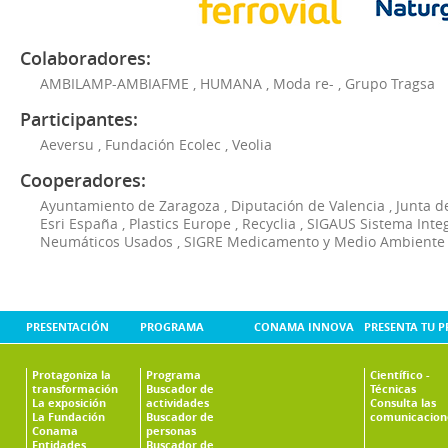
Colaboradores:
AMBILAMP-AMBIAFME
,
HUMANA
,
Moda re-
,
Grupo Tragsa
Participantes:
Aeversu
,
Fundación Ecolec
,
Veolia
Cooperadores:
Ayuntamiento de Zaragoza
,
Diputación de Valencia
,
Junta d
Esri España
,
Plastics Europe
,
Recyclia
,
SIGAUS Sistema Inte
Neumáticos Usados
,
SIGRE Medicamento y Medio Ambiente
PRESENTACIÓN
PROGRAMA
CONAMA INNOVA
PRESENTA TU 
Protagoniza la
Programa
Científico -
transformación
Buscador de
Técnicas
La exposición
actividades
Consulta las
La Fundación
Buscador de
comunicacion
Conama
personas
Entidades
Buscador de