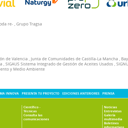
oda re-
,
Grupo Tragsa
ón de Valencia
,
Junta de Comunidades de Castilla-La Mancha
,
Bay
ia
,
SIGAUS Sistema Integrado de Gestión de Aceites Usados
,
SIGNU
ento y Medio Ambiente
MA INNOVA
PRESENTA TU PROYECTO
EDICIONES ANTERIORES
PRENSA
Científico -
Noticias
Técnicas
Entrevistas
Consulta las
Galería
comunicaciones
multimedia
Boletines
informativos