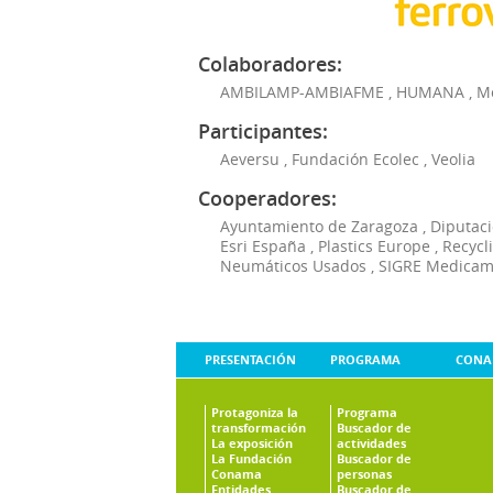
Colaboradores:
AMBILAMP-AMBIAFME
,
HUMANA
,
M
Participantes:
Aeversu
,
Fundación Ecolec
,
Veolia
Cooperadores:
Ayuntamiento de Zaragoza
,
Diputaci
Esri España
,
Plastics Europe
,
Recycl
Neumáticos Usados
,
SIGRE Medicam
PRESENTACIÓN
PROGRAMA
CONA
Protagoniza la
Programa
transformación
Buscador de
La exposición
actividades
La Fundación
Buscador de
Conama
personas
Entidades
Buscador de