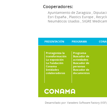
Cooperadores:
Ayuntamiento de Zaragoza
,
Diputaci
Esri España
,
Plastics Europe
,
Recycl
Neumáticos Usados
,
SIGRE Medicam
PRESENTACIÓN
PROGRAMA
CONA
Protagoniza la
Programa
transformación
Buscador de
La exposición
actividades
La Fundación
Buscador de
Conama
personas
Entidades
Buscador de
colaboradoras
documentos
Desarrollado por:
Varadero Software Factory (VSF)