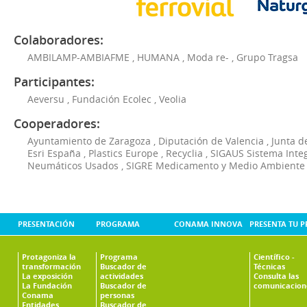
Colaboradores:
AMBILAMP-AMBIAFME
,
HUMANA
,
Moda re-
,
Grupo Tragsa
Participantes:
Aeversu
,
Fundación Ecolec
,
Veolia
Cooperadores:
Ayuntamiento de Zaragoza
,
Diputación de Valencia
,
Junta d
Esri España
,
Plastics Europe
,
Recyclia
,
SIGAUS Sistema Inte
Neumáticos Usados
,
SIGRE Medicamento y Medio Ambiente
PRESENTACIÓN
PROGRAMA
CONAMA INNOVA
PRESENTA TU 
Protagoniza la
Programa
Científico -
transformación
Buscador de
Técnicas
La exposición
actividades
Consulta las
La Fundación
Buscador de
comunicacion
Conama
personas
Entidades
Buscador de