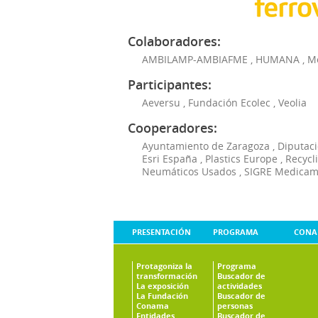
Colaboradores:
AMBILAMP-AMBIAFME
,
HUMANA
,
M
Participantes:
Aeversu
,
Fundación Ecolec
,
Veolia
Cooperadores:
Ayuntamiento de Zaragoza
,
Diputaci
Esri España
,
Plastics Europe
,
Recycl
Neumáticos Usados
,
SIGRE Medicam
PRESENTACIÓN
PROGRAMA
CONA
Protagoniza la
Programa
transformación
Buscador de
La exposición
actividades
La Fundación
Buscador de
Conama
personas
Entidades
Buscador de