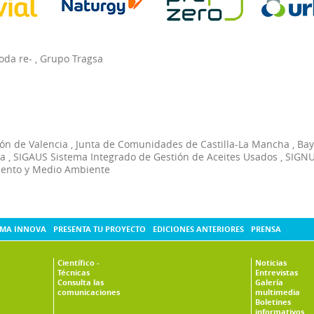
oda re-
,
Grupo Tragsa
ón de Valencia
,
Junta de Comunidades de Castilla-La Mancha
,
Bay
ia
,
SIGAUS Sistema Integrado de Gestión de Aceites Usados
,
SIGNU
ento y Medio Ambiente
MA INNOVA
PRESENTA TU PROYECTO
EDICIONES ANTERIORES
PRENSA
Científico -
Noticias
Técnicas
Entrevistas
Consulta las
Galería
comunicaciones
multimedia
Boletines
informativos