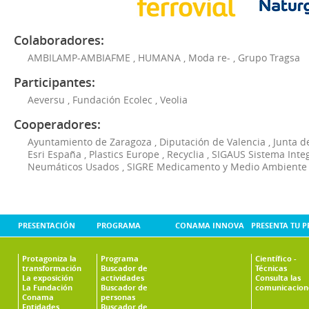
Colaboradores:
AMBILAMP-AMBIAFME
,
HUMANA
,
Moda re-
,
Grupo Tragsa
Participantes:
Aeversu
,
Fundación Ecolec
,
Veolia
Cooperadores:
Ayuntamiento de Zaragoza
,
Diputación de Valencia
,
Junta d
Esri España
,
Plastics Europe
,
Recyclia
,
SIGAUS Sistema Inte
Neumáticos Usados
,
SIGRE Medicamento y Medio Ambiente
PRESENTACIÓN
PROGRAMA
CONAMA INNOVA
PRESENTA TU 
Protagoniza la
Programa
Científico -
transformación
Buscador de
Técnicas
La exposición
actividades
Consulta las
La Fundación
Buscador de
comunicacion
Conama
personas
Entidades
Buscador de