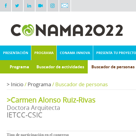
PRESENTACIÓN
PROGRAMA
CONAMA INNOVA
PRESENTA TU PROYECT
Programa
Buscador de actividades
Buscador de personas
>
Inicio
/
Programa
/
Buscador de personas
>Carmen Alonso Ruiz-Rivas
Doctora Arquitecta
IETCC-CSIC
Tipo de participación en el congreso