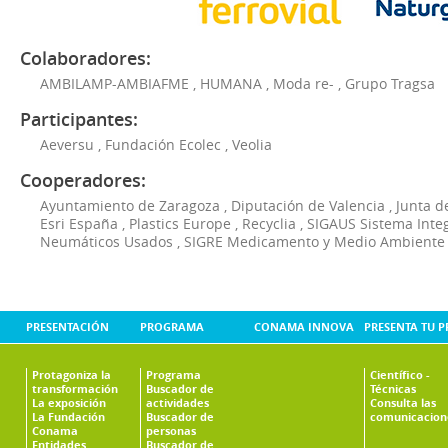
Colaboradores:
AMBILAMP-AMBIAFME
,
HUMANA
,
Moda re-
,
Grupo Tragsa
Participantes:
Aeversu
,
Fundación Ecolec
,
Veolia
Cooperadores:
Ayuntamiento de Zaragoza
,
Diputación de Valencia
,
Junta d
Esri España
,
Plastics Europe
,
Recyclia
,
SIGAUS Sistema Inte
Neumáticos Usados
,
SIGRE Medicamento y Medio Ambiente
PRESENTACIÓN
PROGRAMA
CONAMA INNOVA
PRESENTA TU 
Protagoniza la
Programa
Científico -
transformación
Buscador de
Técnicas
La exposición
actividades
Consulta las
La Fundación
Buscador de
comunicacion
Conama
personas
Entidades
Buscador de