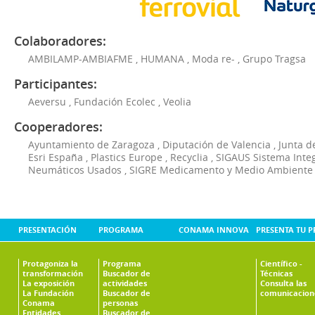
Colaboradores:
AMBILAMP-AMBIAFME
,
HUMANA
,
Moda re-
,
Grupo Tragsa
Participantes:
Aeversu
,
Fundación Ecolec
,
Veolia
Cooperadores:
Ayuntamiento de Zaragoza
,
Diputación de Valencia
,
Junta d
Esri España
,
Plastics Europe
,
Recyclia
,
SIGAUS Sistema Inte
Neumáticos Usados
,
SIGRE Medicamento y Medio Ambiente
PRESENTACIÓN
PROGRAMA
CONAMA INNOVA
PRESENTA TU 
Protagoniza la
Programa
Científico -
transformación
Buscador de
Técnicas
La exposición
actividades
Consulta las
La Fundación
Buscador de
comunicacion
Conama
personas
Entidades
Buscador de