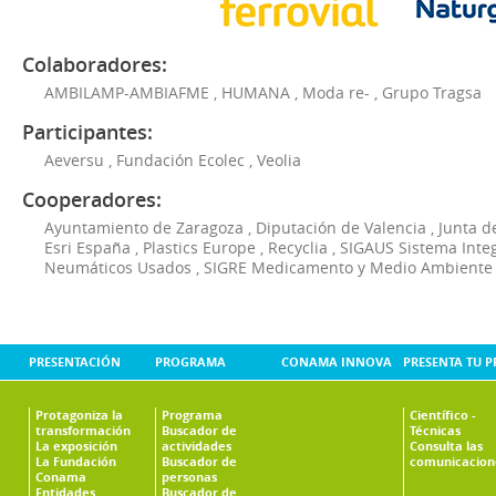
Colaboradores:
AMBILAMP-AMBIAFME
,
HUMANA
,
Moda re-
,
Grupo Tragsa
Participantes:
Aeversu
,
Fundación Ecolec
,
Veolia
Cooperadores:
Ayuntamiento de Zaragoza
,
Diputación de Valencia
,
Junta d
Esri España
,
Plastics Europe
,
Recyclia
,
SIGAUS Sistema Inte
Neumáticos Usados
,
SIGRE Medicamento y Medio Ambiente
PRESENTACIÓN
PROGRAMA
CONAMA INNOVA
PRESENTA TU 
Protagoniza la
Programa
Científico -
transformación
Buscador de
Técnicas
La exposición
actividades
Consulta las
La Fundación
Buscador de
comunicacion
Conama
personas
Entidades
Buscador de